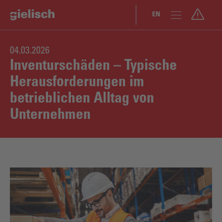
DE
EN
04.03.2026
Inventurschäden – Typische
Herausforderungen im
betrieblichen Alltag von
Unternehmen