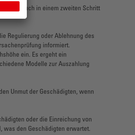
arheiten auch in einem zweiten Schritt
 die Regulierung oder Ablehnung des
rsachenprüfung informiert.
hshöhe ein. Es ergeht ein
schiedene Modelle zur Auszahlung
enden Unmut der Geschädigten, wenn
hädigten oder die Einreichung von
d, was den Geschädigten erwartet.