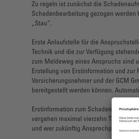
Zu regeln ist zunächst die Schadenaufn
Schadenbearbeitung gezogen werden kö
„Stau“.
Erste Anlaufstelle für die Anspruchstel
Technik und die zur Verfügung stehend
zum Meldeweg eines Anspruchs sind un
Erstellung von Erstinformation und zur
Versicherungsnehmer und der GCM Gmb
bereitgestellt werden können. Automati
Erstinformation zum Schadenereignis u
vergehen maximal vierzehn Tage zwisch
und wer zukünftig Ansprechpartner für