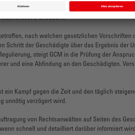
Haftpflichtfall kann notfalls bei technischen Unkl
chadenursache andauern.
getroffen, nach welchen gesetzlichen Vorschriften
en Schritt der Geschädigte über das Ergebnis der U
Regulierung, steigt GCM in die Prüfung der Anspruc
erer und eine Abfindung an den Geschädigten. Ver
t ein Kampf gegen die Zeit und den täglich steig
g unnötig verzögert wird.
uftragung von Rechtsanwälten auf Seiten des Gesc
enn schnell und detailliert darüber informiert wir