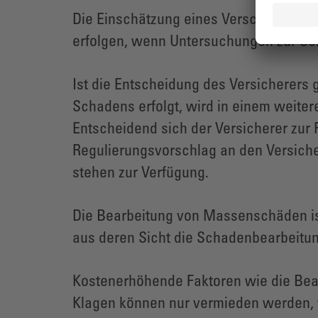
Die Einschätzung eines Verschuldens im 
erfolgen, wenn Untersuchungen zur S
Ist die Entscheidung des Versicherers 
Schadens erfolgt, wird in einem weiter
Entscheidend sich der Versicherer zur 
Regulierungsvorschlag an den Versich
stehen zur Verfügung.
Die Bearbeitung von Massenschäden is
aus deren Sicht die Schadenbearbeitun
Kostenerhöhende Faktoren wie die Bea
Klagen können nur vermieden werden, w