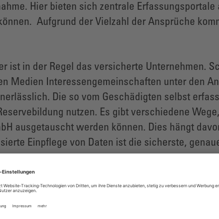
ahme. Hier bieten sich zentrale Erfassungsportale 
nnen. Aufgrund der Vielzahl der Ansprüche kommt 
ler ist in der Regel das versicherte Unternehmen. S
en Medien Interessengemeinschaften unter den Ans
erlässlich. Die so vom Geschädigten selbst erfas
 Reservebildung nutzen. Es gibt verschiedene Wege
H ausgetauscht werden können. Dies hängt davon 
sierte Einpflege von Daten ist die sicherste, gena
nd über den weiteren Ablauf der Bearbeitungen müss
en Ereignis und Versand der Erstinformation. Der G
 Fragen und die Einreichung von Schadenunterlagen