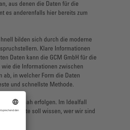
an, aus denen die Daten für die
es anderenfalls hier bereits zum
chnell bilden sich durch die moderne
pruchstellern. Klare Informationen
sten Daten kann die GCM GmbH für die
, wie die Informationen zwischen
ab, in welcher Form die Daten
ueste und schnellste Methode.
en zeitnah erfolgen. Im Idealfall
eschädigte soll wissen, wer wir sind
 ist.