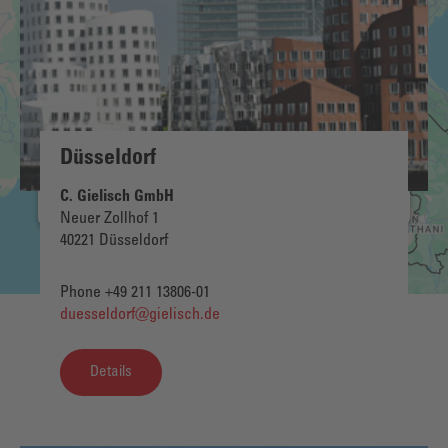
We use a third party service to embed map
content that may collect data about your activity.
Please review the details and accept the service
to see this map.
More Information
Düsseldorf
Accept
C. Gielisch GmbH
Neuer Zollhof 1
40221 Düsseldorf
Phone +49 211 13806-01
duesseldorf@gielisch.de
Details